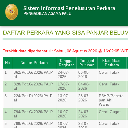
Sistem Informasi Penelusuran Perkara
PENGADILAN AGAMA PALU
DAFTAR PERKARA YANG SISA PANJAR BELU
Terakhir data diperbaharui : Sabtu, 08 Agustus 2026 @ 16:02:05 WI
Tanggal
Tanggal
Klasifikasi
No
Nomor Perkara
Register
Putusan
Perkara
1
862/Pdt.G/2026/PA.P
24-07-
06-08-
Cerai Talak
al
2026
2026
2
828/Pdt.G/2026/PA.P
17-07-
04-08-
Cerai Talak
al
2026
2026
3
224/Pdt.P/2026/PA.P
13-07-
28-07-
P3HP/Peneta
al
2026
2026
pan Ahli
Waris
4
794/Pdt.G/2026/PA.P
10-07-
24-07-
Cerai Gugat
al
2026
2026
5
788/Pdt.G/2026/PA.P
10-07-
28-07-
Cerai Talak
al
2026
2026